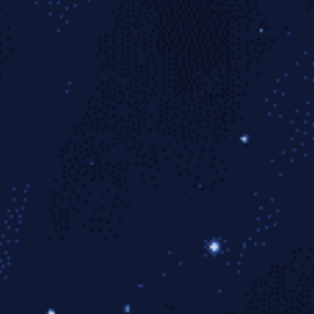
别球员出色的个人能力也是雷霆取得好成绩的重要因素。例如，
出了极高水平，无论是突破还是投射，都令观众眼前一亮。他们
教练布置的战术。
，在关键时刻敢于承担责任，不畏惧压力。他们凭借敏捷的反应
住对方防守松懈时迅速做出反应，为球队贡献宝贵分数。这样的
团结一致。
着不可或缺的重要作用，他们丰富的大赛经验为年轻球员提供了
更主动指导年轻人如何处理复杂局面，让整个团队始终保持在最
为继续推进季后赛奠定了基础。
队战略布局
帅，他所制定的一系列战略规划对于雷霆的发展至关重要。从他
以及针对不同对手设计出的针对性策略。在面对其他强敌时，他