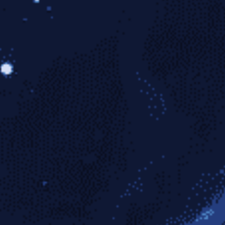
于最佳竞争状态。
，他就根据对手特点制定了一套专门应对方案，通过观察录像分
情况进行临场调整，也是他的强项之一。这种果断与灵活使得球
，各成员之间紧密合作，共同研究出色选手与优秀策略，从而形
准地把握比赛走向，提高决策效率，最终实现预期效果。他们充
一场比赛做好准备，从而推动全队不断前行。
守应对方式
强大的攻击力，但其成功也离不开对手防守体系存在一些问题。
过于保守或单一化的方法来进行防守，这导致他们未能完全限制
式。因此，当雷霆抓住这一点展开二次进攻时，往往能够轻松获
实力不足，对于雷霆这样的竞争者显得捉襟见肘。如果无法适应