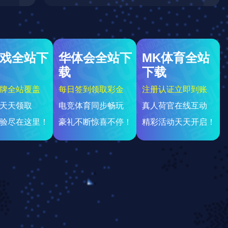
开花的局面。在比赛
通过切入和挡拆等战
员发起进攻时，其余队
霆队在面对任何防守时
过增强内线控制和拼抢
、多层次的战术安排，