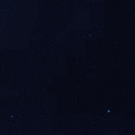
下一篇：
马诺洛信心满满称面对强敌皇马必