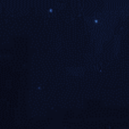
3.
库班谈球队ownership变迁从热爱到商业化
2026-06-16
4.
阿森纳瞄准16岁边锋蒙加莱斯特城开出1000
2026-08-05
5.
热刺欲8500万镑引进M费曼联此前报价仅60
2026-07-19
6.
尼克杨直言伊森状态低迷三月三分球命中率
2026-05-29
7.
三镇球员刘奕鸣训练中不幸手掌骨折手术成
2026-08-03
8.
申京回应起立致敬詹姆斯入场只是掏口袋并
2026-06-02