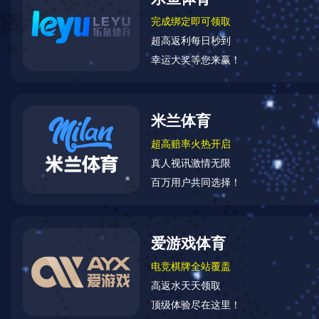
雷霆二次进攻创
在2023年NBA季
人的表现不仅展现了
析雷霆队如何在季后
的战略布局以及对手