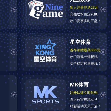
执教下的强大实力
了26分的新高。这一惊
文将从四个方面详细分
员个人能力、教练团队
执教下雷霆队所展现出