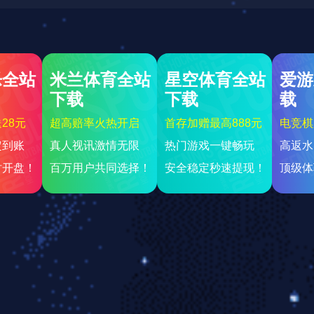
们在未来比赛中的潜力。
体战术
了一套灵活多变的整体战术，这使得他们在进攻端能够形成多点
球与合理跑位，这种配合让球员能够轻易找到空位机会。此外，
方防线，从而为二次进攻创造了良好的条件。
高了球队的得分效率，也提升了球员之间的默契度。每当一名球
护和跑位中，为主攻手提供支援。这种高度协作的打法，使得雷
，给对手带来了巨大的压力。
意力集中在篮板争夺上，以确保能够获得更多二次进攻机会。通
失篮板后的反击风险，并有效地转化为自己的得分。这种全方位
成功打下了坚实基础。
人能力