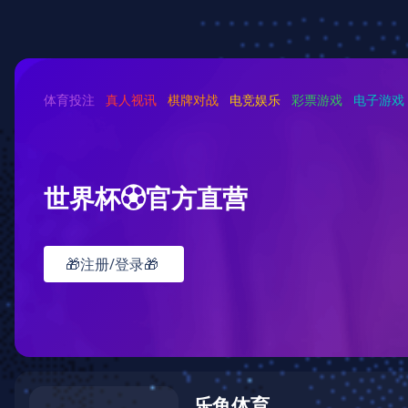
世界杯买输赢网站
带您
事
专业平台，数据精准，
高清直播
覆盖热
聚焦足球、篮球、电竞等赛事，
每日内
极速访问
下载APP