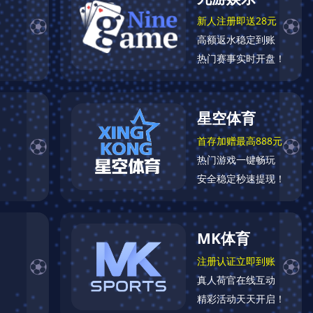
并非特意致敬
事件中的反应。申京表
应不仅引发了球迷们的
事件，包括申京回应的
这一事件背后的深层含