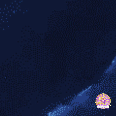
际关系及其文化背景。
提醒我们，不同文化背
生误解和争议。
众人物，每一个动作都
行为道歉，他们觉得年
对他表示支持，因为这
位伟大的运动员仍然应
念认知上的差异。