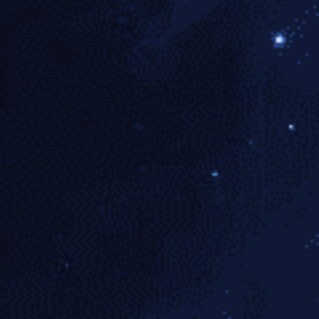
这种讨论不仅限于社
了热烈讨论。这表明
4、运动员
无论如何，这一事件
辈与后辈之间相互尊
包括职业精神和人际
与此同时，我们也要
似情况时，我们应当
消弭隔阂，而非急于
Totalmente,
依然不可忽视。运用
总结：