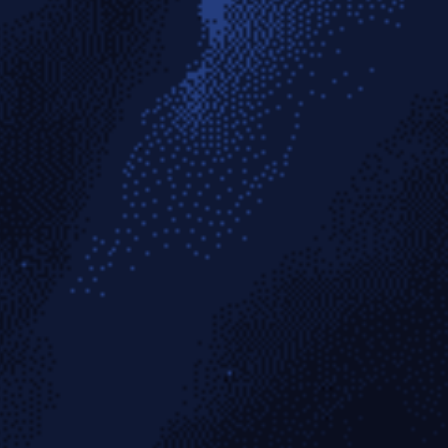
申京起立致敬詹姆斯入场的小插曲，引发了一系列关于礼仪与尊
，但这件事情却提供了良好的契机，让我们审视运动界内外对于
的表现，更是每位选手应具备的人文素养。
到更多积极正面的互动，无论是老将还是新秀，都能在彼此间建
也期待观众能够以更加宽容和理性的态度去看待每一次精彩瞬间