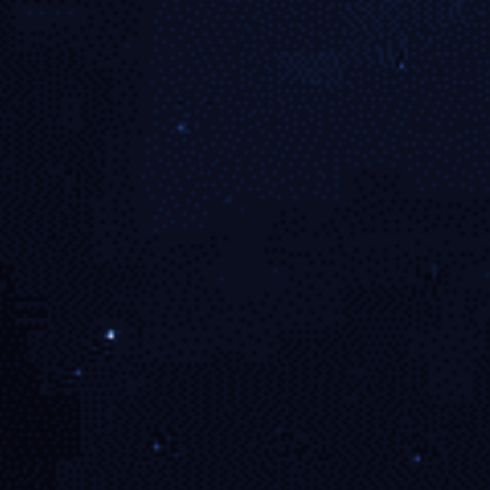
6.
白巧克力调侃哈登主动协助米切尔找错位教
2026-06-23
7.
斯科尔斯看好曼城大胜阿森纳内维尔则预测
2026-06-04
8.
射手风采尽显马林斯三分球精准发挥助力球
2026-05-25