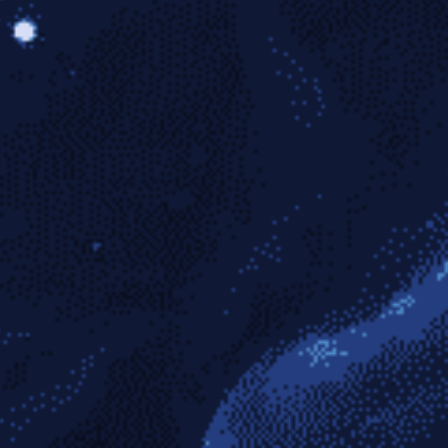
交平台，也蔓延到了各大论坛和新闻评论区，大家围绕着礼仪、
现代体育不仅仅是竞技，更是一种深刻的人际交往艺术。
间的尊重与礼仪
让我们重新思考体育世界中的尊重与礼仪。在职业体育中，尤其
重显得尤为重要。对于年轻运动员来说，从前辈那里学习，不仅
交往方式。
意识到每个个体都是独特的，其表达方式可能因文化差异而有所
保持开放心态，以包容和理解来面对各种沟通方式。当出现误解
指责或评判。
 通过这一事件，可以看出，即便在竞技场上充满竞争氛围，但基于彼
适当的方法进行沟通，会让整个体育圈更加融洽。